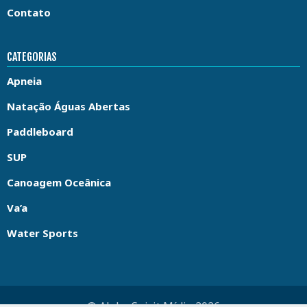
Contato
CATEGORIAS
Apneia
Natação Águas Abertas
Paddleboard
SUP
Canoagem Oceânica
Va’a
Water Sports
© Aloha Spirit Mídia 2026