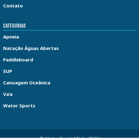
Contato
CATEGORIAS
Apneia
Natação Águas Abertas
Paddleboard
SUP
Canoagem Oceânica
Va’a
Water Sports
© Aloha Spirit Mídia 2026