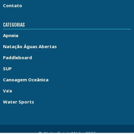
Contato
CATEGORIAS
Apneia
Natação Águas Abertas
Paddleboard
SUP
Canoagem Oceânica
Va’a
Water Sports
© Aloha Spirit Mídia 2026