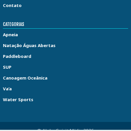
Contato
CATEGORIAS
Apneia
Natação Águas Abertas
Paddleboard
SUP
Canoagem Oceânica
Va’a
Water Sports
© Aloha Spirit Mídia 2026