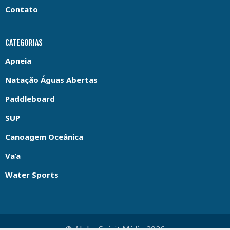
Contato
CATEGORIAS
Apneia
Natação Águas Abertas
Paddleboard
SUP
Canoagem Oceânica
Va’a
Water Sports
© Aloha Spirit Mídia 2026