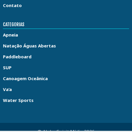
Contato
CATEGORIAS
Apneia
Natação Águas Abertas
Paddleboard
SUP
Canoagem Oceânica
Va’a
Water Sports
© Aloha Spirit Mídia 2026