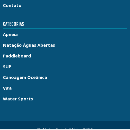
Contato
CATEGORIAS
Apneia
Natação Águas Abertas
Paddleboard
SUP
Canoagem Oceânica
Va’a
Water Sports
© Aloha Spirit Mídia 2026