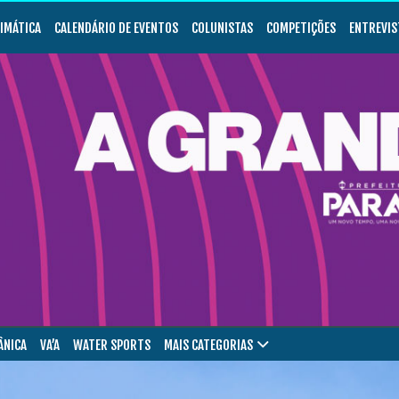
LIMÁTICA
CALENDÁRIO DE EVENTOS
COLUNISTAS
COMPETIÇÕES
ENTREVIS
ÂNICA
VA’A
WATER SPORTS
MAIS CATEGORIAS