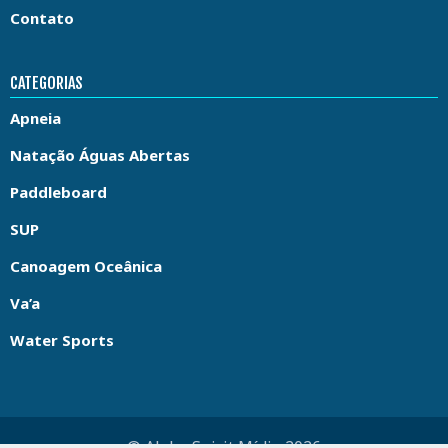
Contato
CATEGORIAS
Apneia
Natação Águas Abertas
Paddleboard
SUP
Canoagem Oceânica
Va’a
Water Sports
© Aloha Spirit Mídia 2026