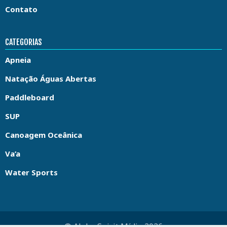
Contato
CATEGORIAS
Apneia
Natação Águas Abertas
Paddleboard
SUP
Canoagem Oceânica
Va’a
Water Sports
© Aloha Spirit Mídia 2026