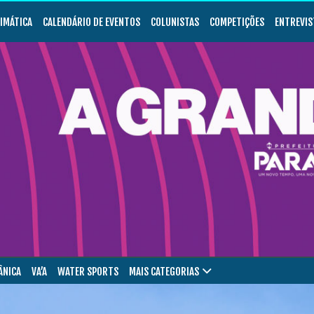
LIMÁTICA
CALENDÁRIO DE EVENTOS
COLUNISTAS
COMPETIÇÕES
ENTREVIS
ÂNICA
VA’A
WATER SPORTS
MAIS CATEGORIAS