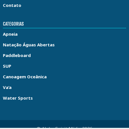
Contato
CATEGORIAS
Apneia
Natação Águas Abertas
Paddleboard
SUP
Canoagem Oceânica
Va’a
Water Sports
© Aloha Spirit Mídia 2026