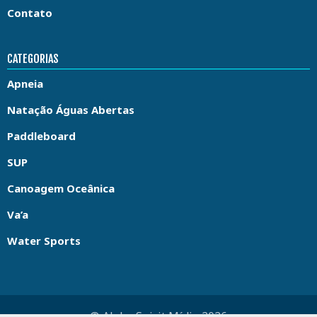
Contato
CATEGORIAS
Apneia
Natação Águas Abertas
Paddleboard
SUP
Canoagem Oceânica
Va’a
Water Sports
© Aloha Spirit Mídia 2026