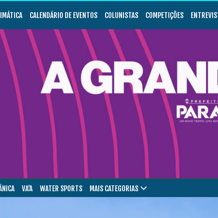
LIMÁTICA
CALENDÁRIO DE EVENTOS
COLUNISTAS
COMPETIÇÕES
ENTREVIS
ÂNICA
VA’A
WATER SPORTS
MAIS CATEGORIAS