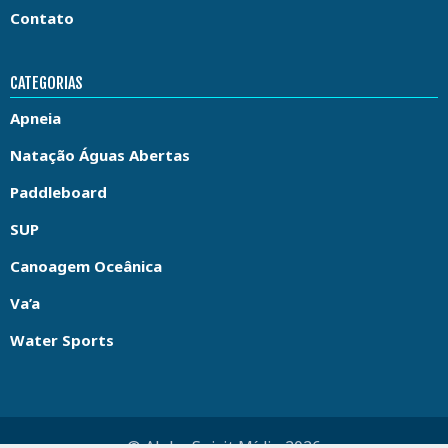
Contato
CATEGORIAS
Apneia
Natação Águas Abertas
Paddleboard
SUP
Canoagem Oceânica
Va’a
Water Sports
© Aloha Spirit Mídia 2026