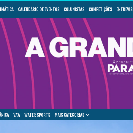
LIMÁTICA
CALENDÁRIO DE EVENTOS
COLUNISTAS
COMPETIÇÕES
ENTREVIS
ÂNICA
VA’A
WATER SPORTS
MAIS CATEGORIAS