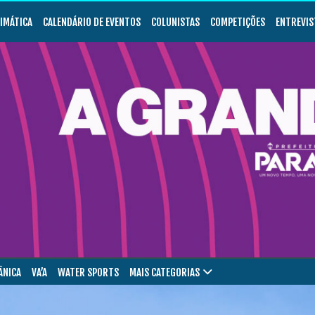
LIMÁTICA
CALENDÁRIO DE EVENTOS
COLUNISTAS
COMPETIÇÕES
ENTREVIS
ÂNICA
VA’A
WATER SPORTS
MAIS CATEGORIAS