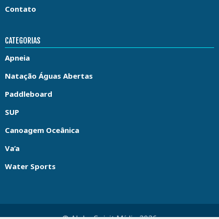
Contato
CATEGORIAS
Apneia
Natação Águas Abertas
Paddleboard
SUP
Canoagem Oceânica
Va’a
Water Sports
© Aloha Spirit Mídia 2026