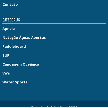
Contato
CATEGORIAS
Apneia
Natação Águas Abertas
Paddleboard
SUP
Canoagem Oceânica
Va’a
Water Sports
© Aloha Spirit Mídia 2026