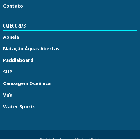
Contato
CATEGORIAS
Apneia
Natação Águas Abertas
Paddleboard
SUP
Canoagem Oceânica
Va’a
Water Sports
© Aloha Spirit Mídia 2026