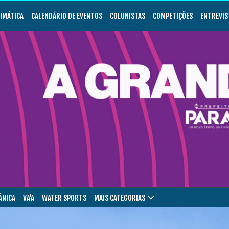
LIMÁTICA
CALENDÁRIO DE EVENTOS
COLUNISTAS
COMPETIÇÕES
ENTREVIS
ÂNICA
VA’A
WATER SPORTS
MAIS CATEGORIAS