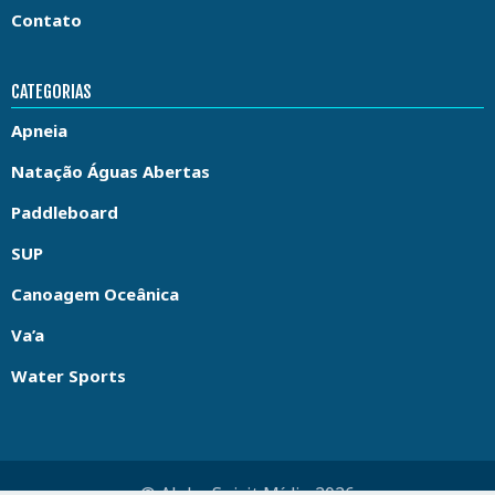
Contato
CATEGORIAS
Apneia
Natação Águas Abertas
Paddleboard
SUP
Canoagem Oceânica
Va’a
Water Sports
© Aloha Spirit Mídia 2026