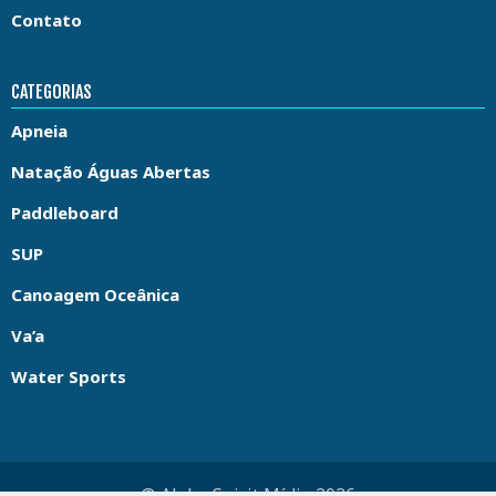
Contato
CATEGORIAS
Apneia
Natação Águas Abertas
Paddleboard
SUP
Canoagem Oceânica
Va’a
Water Sports
© Aloha Spirit Mídia 2026