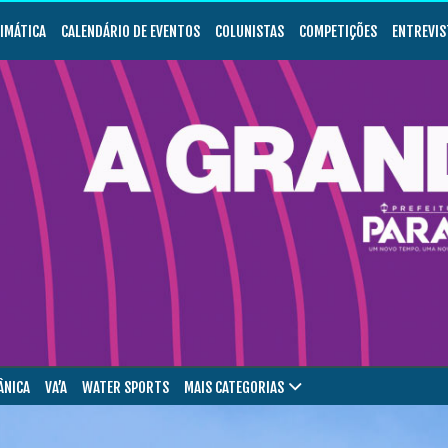
LIMÁTICA
CALENDÁRIO DE EVENTOS
COLUNISTAS
COMPETIÇÕES
ENTREVIS
ÂNICA
VA’A
WATER SPORTS
MAIS CATEGORIAS