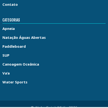
Contato
CATEGORIAS
Apneia
Natação Águas Abertas
Paddleboard
SUP
Canoagem Oceânica
Va’a
Water Sports
© Aloha Spirit Mídia 2026