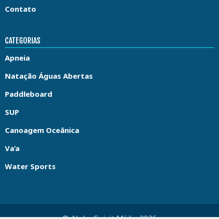
Contato
CATEGORIAS
Apneia
Natação Águas Abertas
Paddleboard
SUP
Canoagem Oceânica
Va’a
Water Sports
© Aloha Spirit Mídia 2026