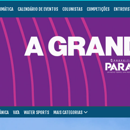
LIMÁTICA
CALENDÁRIO DE EVENTOS
COLUNISTAS
COMPETIÇÕES
ENTREVIS
ÂNICA
VA’A
WATER SPORTS
MAIS CATEGORIAS