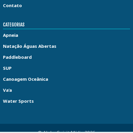
Contato
CATEGORIAS
Apneia
Natação Águas Abertas
Paddleboard
SUP
Canoagem Oceânica
Va’a
Water Sports
© Aloha Spirit Mídia 2026