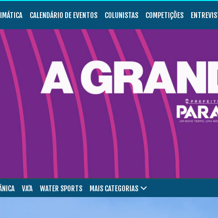
LIMÁTICA
CALENDÁRIO DE EVENTOS
COLUNISTAS
COMPETIÇÕES
ENTREVIS
ÂNICA
VA’A
WATER SPORTS
MAIS CATEGORIAS