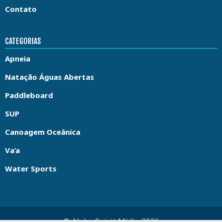
Contato
CATEGORIAS
Apneia
Natação Águas Abertas
Paddleboard
SUP
Canoagem Oceânica
Va’a
Water Sports
© Aloha Spirit Mídia 2026