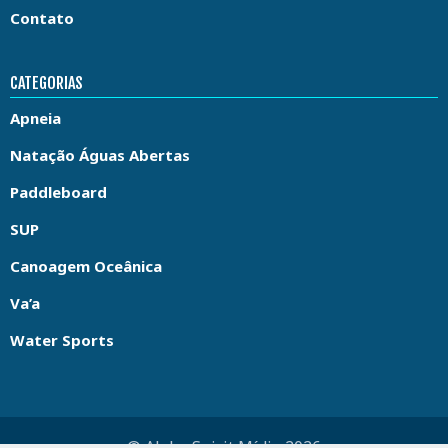
Contato
CATEGORIAS
Apneia
Natação Águas Abertas
Paddleboard
SUP
Canoagem Oceânica
Va’a
Water Sports
© Aloha Spirit Mídia 2026