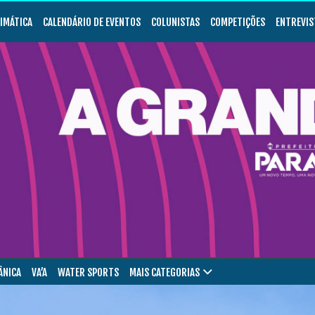
LIMÁTICA
CALENDÁRIO DE EVENTOS
COLUNISTAS
COMPETIÇÕES
ENTREVIS
ÂNICA
VA’A
WATER SPORTS
MAIS CATEGORIAS