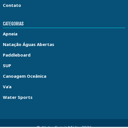
Contato
CATEGORIAS
Apneia
Natação Águas Abertas
Paddleboard
SUP
Canoagem Oceânica
Va’a
Water Sports
© Aloha Spirit Mídia 2026