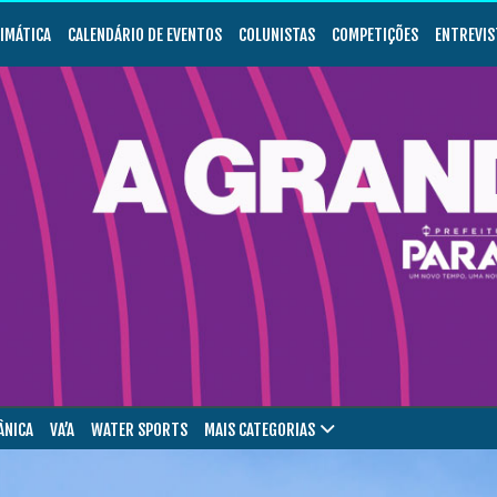
LIMÁTICA
CALENDÁRIO DE EVENTOS
COLUNISTAS
COMPETIÇÕES
ENTREVIS
ÂNICA
VA’A
WATER SPORTS
MAIS CATEGORIAS