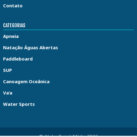
Contato
CATEGORIAS
Apneia
Natação Águas Abertas
Paddleboard
SUP
Canoagem Oceânica
Va’a
Water Sports
© Aloha Spirit Mídia 2026