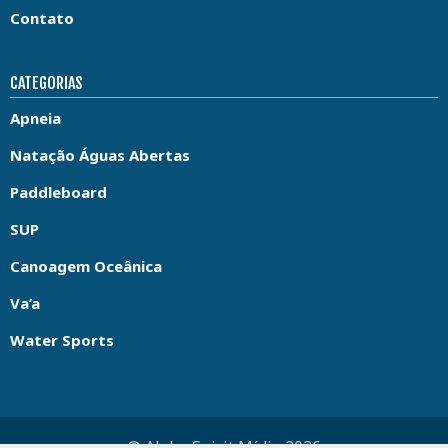
Contato
CATEGORIAS
Apneia
Natação Águas Abertas
Paddleboard
SUP
Canoagem Oceânica
Va’a
Water Sports
© Aloha Spirit Mídia 2026