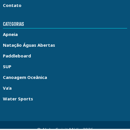
Contato
CATEGORIAS
Apneia
Natação Águas Abertas
Paddleboard
SUP
Canoagem Oceânica
Va’a
Water Sports
© Aloha Spirit Mídia 2026