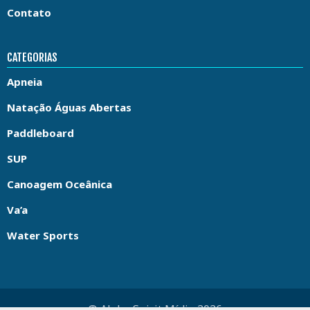
Contato
CATEGORIAS
Apneia
Natação Águas Abertas
Paddleboard
SUP
Canoagem Oceânica
Va’a
Water Sports
© Aloha Spirit Mídia 2026