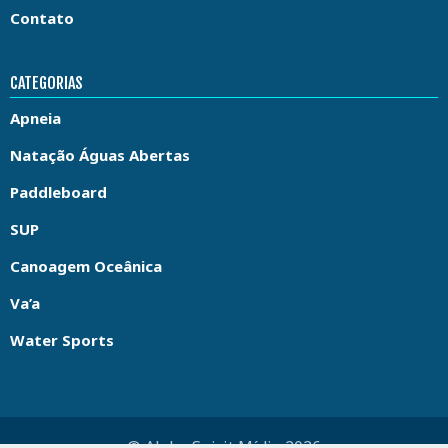
Contato
CATEGORIAS
Apneia
Natação Águas Abertas
Paddleboard
SUP
Canoagem Oceânica
Va’a
Water Sports
© Aloha Spirit Mídia 2026