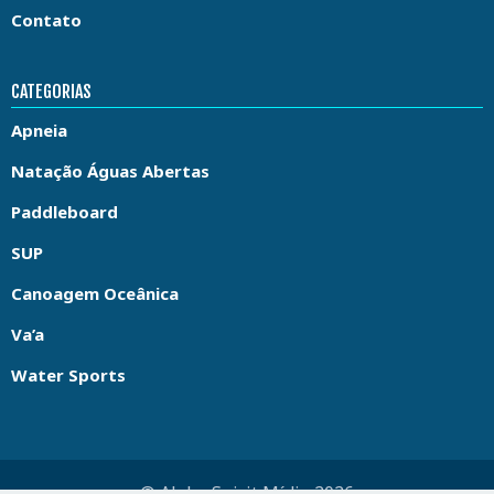
Contato
CATEGORIAS
Apneia
Natação Águas Abertas
Paddleboard
SUP
Canoagem Oceânica
Va’a
Water Sports
© Aloha Spirit Mídia 2026