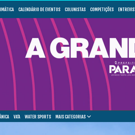
LIMÁTICA
CALENDÁRIO DE EVENTOS
COLUNISTAS
COMPETIÇÕES
ENTREVIS
ÂNICA
VA’A
WATER SPORTS
MAIS CATEGORIAS