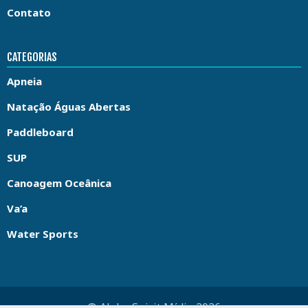
Contato
CATEGORIAS
Apneia
Natação Águas Abertas
Paddleboard
SUP
Canoagem Oceânica
Va’a
Water Sports
© Aloha Spirit Mídia 2026