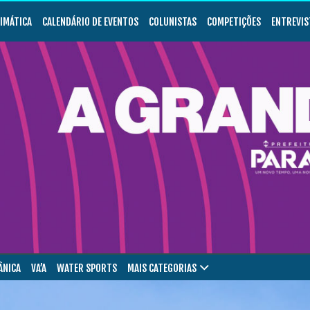
LIMÁTICA
CALENDÁRIO DE EVENTOS
COLUNISTAS
COMPETIÇÕES
ENTREVIS
ÂNICA
VA’A
WATER SPORTS
MAIS CATEGORIAS