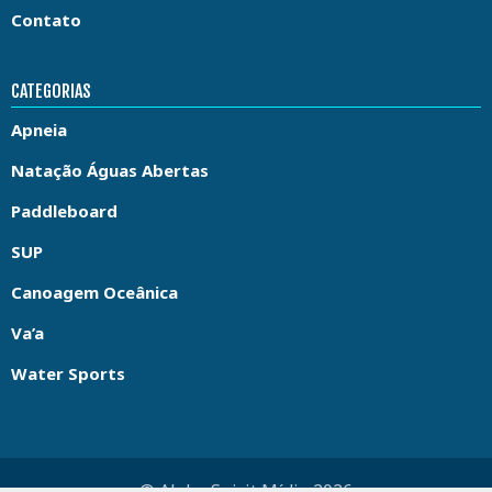
Contato
CATEGORIAS
Apneia
Natação Águas Abertas
Paddleboard
SUP
Canoagem Oceânica
Va’a
Water Sports
© Aloha Spirit Mídia 2026