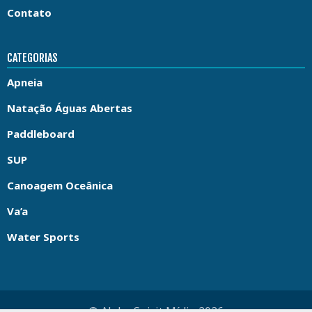
Contato
CATEGORIAS
Apneia
Natação Águas Abertas
Paddleboard
SUP
Canoagem Oceânica
Va’a
Water Sports
© Aloha Spirit Mídia 2026