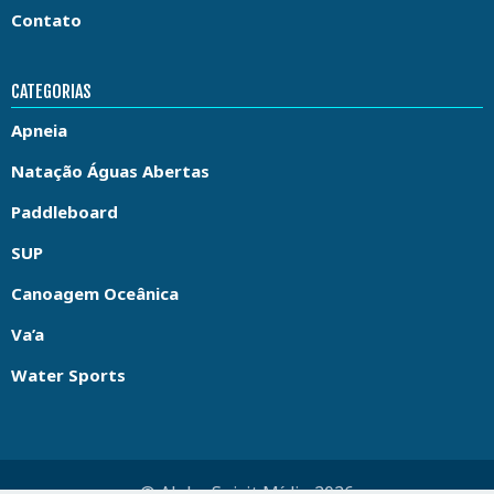
Contato
CATEGORIAS
Apneia
Natação Águas Abertas
Paddleboard
SUP
Canoagem Oceânica
Va’a
Water Sports
© Aloha Spirit Mídia 2026