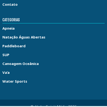
Contato
CATEGORIAS
Apneia
Natação Águas Abertas
Paddleboard
SUP
Canoagem Oceânica
Va’a
Water Sports
© Aloha Spirit Mídia 2026