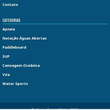
Contato
CATEGORIAS
Apneia
Natação Águas Abertas
Paddleboard
SUP
Canoagem Oceânica
Va’a
Water Sports
© Aloha Spirit Mídia 2026