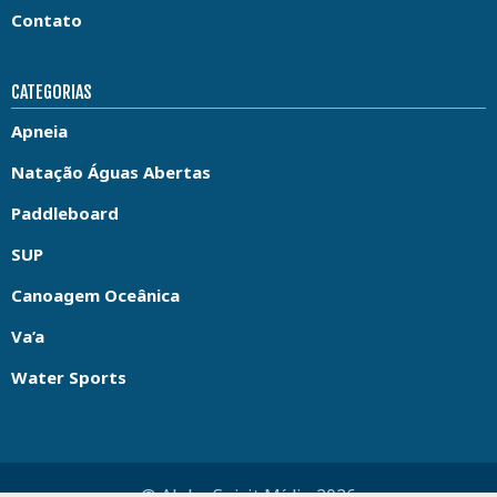
Contato
CATEGORIAS
Apneia
Natação Águas Abertas
Paddleboard
SUP
Canoagem Oceânica
Va’a
Water Sports
© Aloha Spirit Mídia 2026