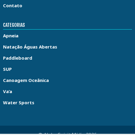
Contato
CATEGORIAS
Apneia
Natação Águas Abertas
Paddleboard
SUP
Canoagem Oceânica
Va’a
Water Sports
© Aloha Spirit Mídia 2026